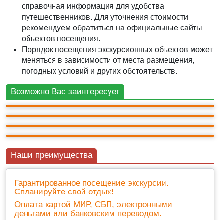
справочная информация для удобства
путешественников. Для уточнения стоимости
рекомендуем обратиться на официальные сайты
объектов посещения.
Порядок посещения экскурсионных объектов может
АВТО-ПЕШЕХОДНАЯ
АВТО-ПЕШЕХОДНАЯ
меняться в зависимости от места размещения,
Героический Севастополь
Севастополь, Балаклавская бухта, Херсонес
АВТО-ПЕШЕХОДНАЯ
погодных условий и других обстоятельств.
Таврический.
Севастополь и все о Херсонесе (Новый и
3 000 ₽
Старый)
АВТО-ПЕШЕХОДНАЯ
9ч.
3 000 ₽
Возможно Вас заинтересует
+ билеты 500 ₽
Вечерние огни «Нового Херсонеса»
11ч.
2 500 ₽
+ билеты 500 ₽
9ч.
2 500 ₽
+ билеты 1 000 ₽
8ч.
+ билеты 500 ₽
9
(22)
10
(5)
10
(6)
Наши преимущества
Гарантированное посещение экскурсии.
Спланируйте свой отдых!
Оплата картой МИР, СБП, электронными
деньгами или банковским переводом.