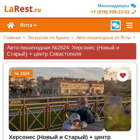
Мессенджеры
+7 (978) 039-13-61
Ялта
Главная
Экскурсии по Крыму
Авто-пешеходные из Ялты
Авто-пешеходная №2624: Херсонес (Новый и
Старый) + центр Севастополя
№ 2624
Херсонес (Новый и Старый) + центр