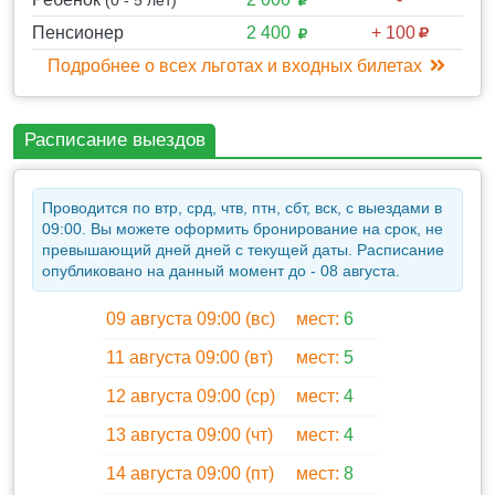
живописных местах, которые вы посетите.
Пенсионер
2 400
+ 100
✔ Прогулка по центральной набережной
Подробнее о всех льготах и входных билетах
Севастополя - Графская пристань, Памятник
затопленным кораблям, площадь адмирала
Нахимова. Знаковые места в истории города,
Расписание выездов
которые откроют вам свои тайны.
Далее на автобусе вы направляетесь ко входу в
Проводится по втр, срд, чтв, птн, сбт, вск, с выездами в
Херсонес
09:00. Вы можете оформить бронирование на срок, не
У вас есть 3,5-4 часа на посещение музейного
превышающий дней дней с текущей даты. Расписание
комплекса во время которого вы можете
опубликовано на данный момент до - 08 августа.
осуществить:
09 августа 09:00 (вс)
мест:
6
✔ Прогулка по музейно-храмовому комплексу
"Новый Херсонес" (вход платный)
11 августа 09:00 (вт)
мест:
5
✔ Прогулку по святыне православного мира -
12 августа 09:00 (ср)
мест:
4
"Херсонес-Таврический" 5 века до н.э. Херсонес
(вход платный). Именно здесь киевский князь
13 августа 09:00 (чт)
мест:
4
Владимир крестился, а вернувшись домой, крестил
14 августа 09:00 (пт)
мест:
8
Киевскую Русь в 989 году. Все православие России,