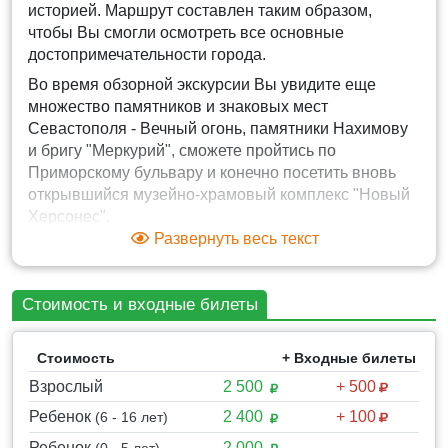
историей. Маршрут составлен таким образом,
чтобы Вы смогли осмотреть все основные
достопримечательности города.
Во время обзорной экскурсии Вы увидите еще
множество памятников и знаковых мест
Севастополя - Вечный огонь, памятники Нахимову
и бригу "Меркурий", сможете пройтись по
Приморскому бульвару и конечно посетить вновь
открывшийся музейно-храмовый комплекс "Новый
Херсонес".
Развернуть весь текст
★Как проходит экскурсия:
Стоимость и входные билеты
✔ Экскурсионная программа начинается из Ялты.
Маршрут к городу проходит по трассе Ялта-
Севастополь. Дорога занимает чуть больше 1,5
Стоимость
+ Входные билеты
часа. Протяжённость маршрута 85 км.
Взрослый
2 500
+ 500
Экскурсовод будет сопровождать вас на
Ребенок
2 400
+ 100
(6 - 16 лет)
протяжении всего путешествия, рассказывать
легенды, события о достопримечательностях и
Ребенок
2 000
-
(0 - 5 лет)