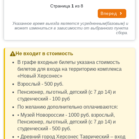
Украины и Белоруссии пошло отсюда. На месте
Страница
1
из 8
крещения в XIX веке был построен собор который
Вперед
Вам посчастливится посетить.
Указанное время выезда является усредненным(базовым) и
✔Садимся в автобус и направляемся в Ялту.
может измениться в зависимости от выбранного пункта
сбора.
✔ Возвращение в Ялту после 21 часа.
Не входит в стоимость
В графе входные билеты указана стоимость
билетов для входа на территорию комплекса
«Новый Херсонес»
Взрослый - 500 руб.
Пенсионер, льготный, детский (с 7 до 14) и
студенческий - 100 руб
По желанию дополнительно оплачиваются:
• Музей Новороссии - 1000 руб. взрослый,
Пенсионер, льготный, детский (с 7 до 14) и
студенческий - 500 руб.
• Древний город Херсонес Таврический – вход