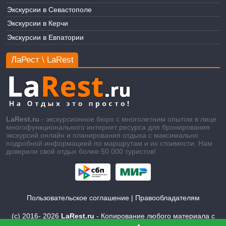
Экскурсии в Севастополе
Экскурсии в Керчи
Экскурсии в Евпатории
ЛаРест \ LaRest
LaRest.ru
- экскурсионное бюро с многолетним опытом в лице
многофункционального интернет ресурса для бронирования
экскурсий онлайн и планирования отдыха с максимально
подробной информацией по маршрутам и их стоимости. Нам
доверили свой отдых более 50 000 туристов!
Пользовательское соглашение
|
Правообладателям
(c) 2016-
2026
LaRest.ru
- Копирование любого материала с