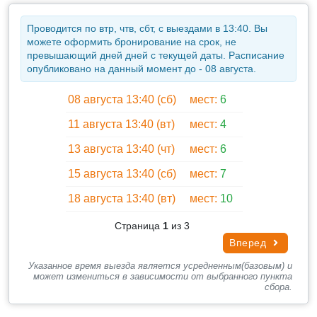
✔ С Вами проведут базовый инструктаж. Каждый
турист будет верхом на лошади, дети
Проводится по втр, чтв, сбт, с выездами в 13:40. Вы
✔ Вы совершите конную прогулку по живописным
можете оформить бронирование на срок, не
превышающий дней дней с текущей даты. Расписание
местам Демерджи, длительностью 2-2,5 часа.
опубликовано на данный момент до - 08 августа.
Сопровождающий проведет экскурсию и расскажет
увлекательную историю об одном из самых
08 августа 13:40 (сб)
мест:
6
загадочных и легендарным мест ЮБК. Конная
прогулка по подножию Демерджи никого не оставит
11 августа 13:40 (вт)
мест:
4
равнодушным, подарит заряд бодрости и
13 августа 13:40 (чт)
мест:
6
незабываемых, ярких впечатлений.
✔Так же во время экскурсии есть возможность
15 августа 13:40 (сб)
мест:
7
побывать в средневековой крепости Фуна. В
18 августа 13:40 (вт)
мест:
10
древности здесь проходил «шелковый путь» –
караваны лошадей, груженные товарами, шли с
Страница
1
из 3
востока в Европу. В крепости Фуна
Вперед
останавливались на ночлег, укрываясь от набегов
кочевников.
Указанное время выезда является усредненным(базовым) и
может измениться в зависимости от выбранного пункта
✔ После конной прогулки вы садитесь в автобус и
сбора.
трансфер везет вас обратно в Ялту.