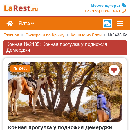
Мессенджеры
+7 (978) 039-13-61
Ялта
Главная
Экскурсии по Крыму
Конные из Ялты
Конная №2435: Конная прогулка у подножия
Демерджи
№ 2435
Конная прогулка у подножия Демерджи