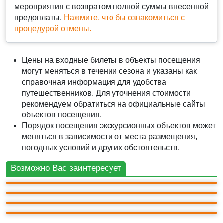
мероприятия с возвратом полной суммы внесенной
предоплаты.
Нажмите, что бы ознакомиться с
процедурой отмены.
Цены на входные билеты в объекты посещения
могут меняться в течении сезона и указаны как
справочная информация для удобства
путешественников. Для уточнения стоимости
рекомендуем обратиться на официальные сайты
объектов посещения.
Порядок посещения экскурсионных объектов может
меняться в зависимости от места размещения,
АВТО-ПЕШЕХОДНАЯ
ДЖИП ТУР
погодных условий и других обстоятельств.
Долина Демерджи. + Бонус: водопад Джур-Джур.
Джип тур к подножию Демерджи
ДЖИП ТУР
Квадроциклы «Демерджи- Долина Привидений»
АВТО-ПЕШЕХОДНАЯ
8ч.
700 ₽
Возможно Вас заинтересует
3 300 ₽
Бахчисарай. Столица Крымского Ханства
4ч. 30м.
1 000 ₽
+ билеты 2 300 ₽
4ч. 30м.
2 700 ₽
+ билеты 7 000 ₽
9
(13)
10ч.
+ билеты 1 200 ₽
10
(10)