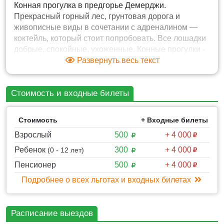
Конная прогулка в предгорье Демерджи.
Прекрасный горный лес, грунтовая дорога и
живописные виды в сочетании с адреналином —
коктейль, который стоит попробовать. Все лошадки
добрые, спокойные, ухоженные. Конные прогулки -
это отличный способ отдохнуть на природе,
Развернуть весь текст
полюбоваться красотой леса или просто интересно
провести свой досуг. Конные прогулки рассчитаны
Стоимость и входные билеты
как для новичков, так и для тех, кто в теме!
Стоимость
+ Входные билеты
★Как проходит экскурсия:
Взрослый
500
+ 4 000
Ребенок
300
+ 4 000
(0 - 12 лет)
✔ Из Ялты вас забирает представитель экстрим-
клуба, везет к старту маршрута, у подножья горы
Пенсионер
500
+ 4 000
Демерджи.
Подробнее о всех льготах и входных билетах
Вы высаживаетесь из трансферного автобуса и
встречаетесь с вашим сопровождающим в конной
прогулке, далее:
Расписание выездов